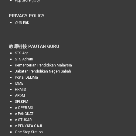
App Store (iOS)
PRIVACY POLICY
点击 Klik
教师
链接 PAUTAN
GURU
STS
App
STS Admin
Kementerian Pendidikan Malaysia
Jabatan Pendidikan Negeri Sabah
Portal DELIMa
IDME
HRMIS
APDM
SPLKPM
e-OPERASI
e-PANGKAT
e-GTUKAR
e-PENYATA GAJI
One Stop Station