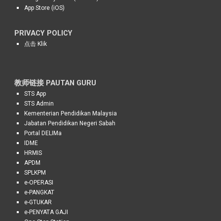
App Store (iOS)
PRIVACY POLICY
点击 Klik
教师
链接 PAUTAN
GURU
STS
App
STS Admin
Kementerian Pendidikan Malaysia
Jabatan Pendidikan Negeri Sabah
Portal DELIMa
IDME
HRMIS
APDM
SPLKPM
e-OPERASI
e-PANGKAT
e-GTUKAR
e-PENYATA GAJI